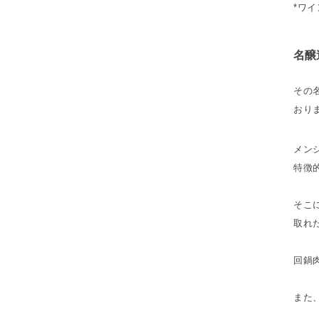
*ワ
名醸
その
おり
メン
特徴
そこ
取れ
回鍋
また