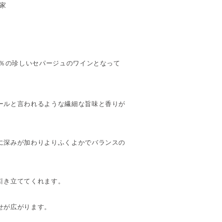
家
0％の珍しいセパージュのワインとなって
ールと言われるような繊細な旨味と香りが
に深みが加わりよりふくよかでバランスの
引き立ててくれます。
せが広がります。