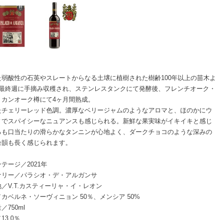
た弱酸性の石英やスレートからなる土壌に植樹された樹齢100年以上の苗木よ
月最終週に手摘み収穫され、ステンレスタンクにて発酵後、フレンチオーク・
リカンオーク樽にて4ヶ月間熟成。
たチェリーレッド色調。濃厚なベリージャムのようなアロマと、ほのかにウ
ィでスパイシーなニュアンスも感じられる。新鮮な果実味がイキイキと感じ
るも口当たりの滑らかなタンニンが心地よく、ダークチョコのような深みの
余韻も長く感じられます。
テージ／2021年
ナリー／パラシオ・デ・アルガンサ
／V.T.カスティーリャ・イ・レオン
カベルネ・ソーヴィニョン 50％、メンシア 50%
／750ml
13.0％