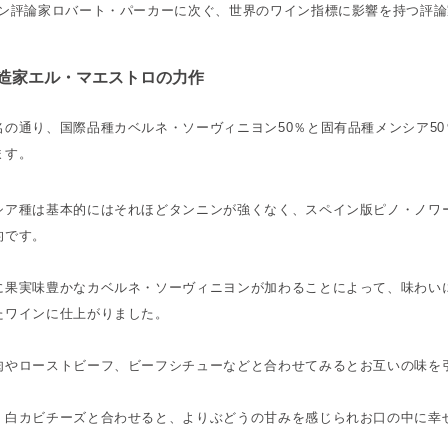
イン評論家ロバート・パーカーに次ぐ、世界のワイン指標に影響を持つ評論
造家エル・マエストロの力作
名の通り、国際品種カベルネ・ソーヴィニヨン50％と固有品種メンシア5
ます。
シア種は基本的にはそれほどタンニンが強くなく、スペイン版ピノ・ノワ
的です。
に果実味豊かなカベルネ・ソーヴィニヨンが加わることによって、味わい
たワインに仕上がりました。
肉やローストビーフ、ビーフシチューなどと合わせてみるとお互いの味を
、白カビチーズと合わせると、よりぶどうの甘みを感じられお口の中に幸