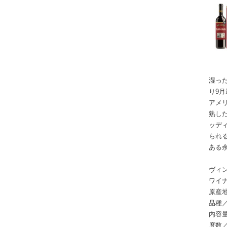
湿っ
り9
アメ
熟し
ッデ
られ
ある
ヴィン
ワイ
原産地
品種／
内容量
度数／